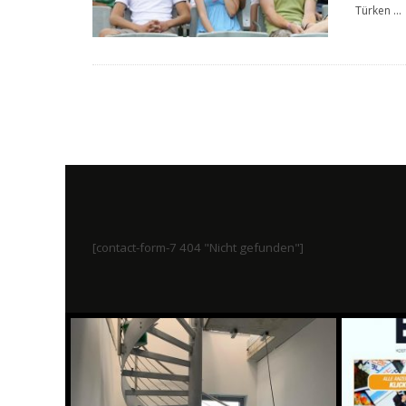
Türken
...
[contact-form-7 404 "Nicht gefunden"]