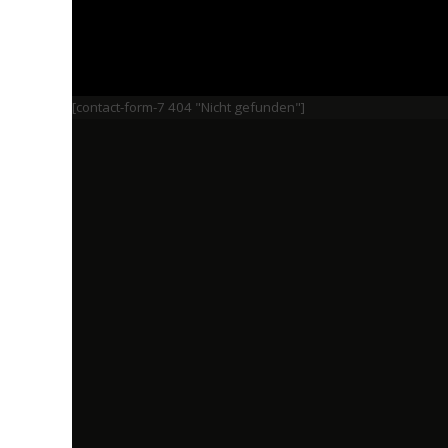
[contact-form-7 404 "Nicht gefunden"]