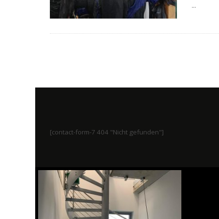
...
[contact-form-7 404 "Nicht gefunden"]