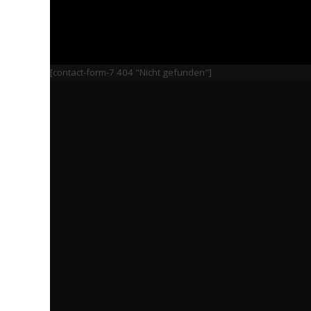
[contact-form-7 404 "Nicht gefunden"]