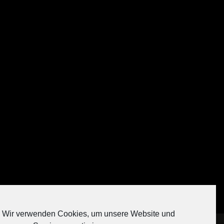
Auf Instagram folgen
Wir verwenden Cookies, um unsere Website und
[contact-form-7 404 "Nicht gefunden"]