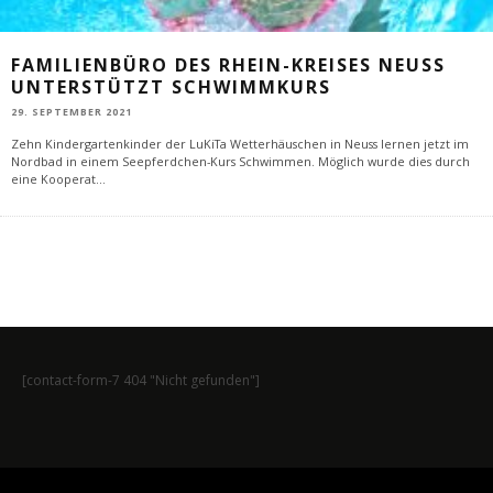
FAMILIENBÜRO DES RHEIN-KREISES NEUSS
UNTERSTÜTZT SCHWIMMKURS
29. SEPTEMBER 2021
Zehn Kindergartenkinder der LuKiTa Wetterhäuschen in Neuss lernen jetzt im
Nordbad in einem Seepferdchen-Kurs Schwimmen. Möglich wurde dies durch
eine Kooperat
...
[contact-form-7 404 "Nicht gefunden"]