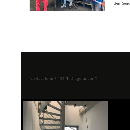
dem Sen
[contact-form-7 404 "Nicht gefunden"]