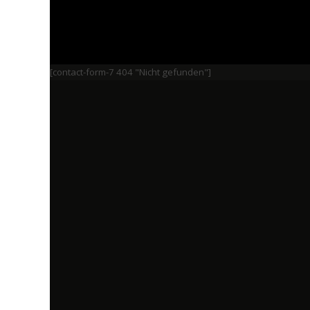
[contact-form-7 404 "Nicht gefunden"]