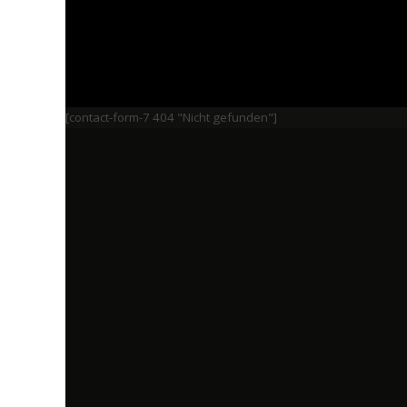
[contact-form-7 404 "Nicht gefunden"]