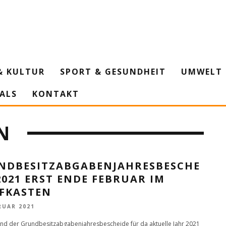
& KULTUR
SPORT & GESUNDHEIT
UMWELT 
IALS
KONTAKT
N
NDBESITZABGABENJAHRESBESCHE
2021 ERST ENDE FEBRUAR IM
EFKASTEN
RUAR 2021
nd der Grundbesitzabgabenjahresbescheide für da aktuelle Jahr 2021