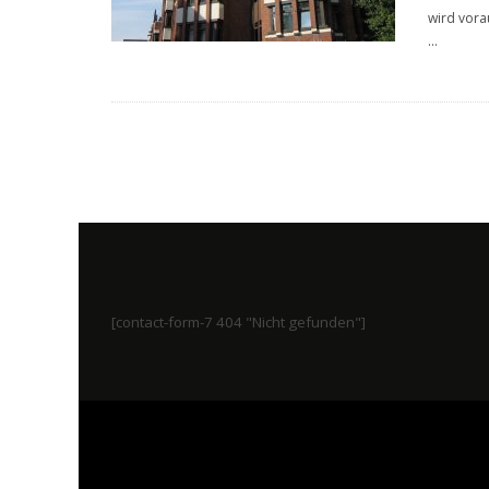
wird vora
...
[contact-form-7 404 "Nicht gefunden"]