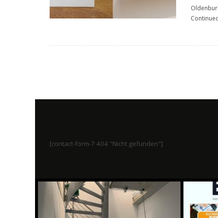
Oldenbur
Continued 
[contact-form-7 404 "Nicht gefunden"]