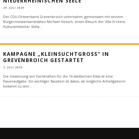
NIEDERRHEINISCHEN SEELE
29. JULI 2020
Der CDU-Ortsverband Grevenbroich unternahm, gemeinsam mit seinem
Bürgermeisterkandidaten Michael Heesch, einen Besuch der Villa Erckens.
Kulturamtsleiter Stefa
...
KAMPAGNE „KLEINSUCHTGROSS“ IN
GREVENBROICH GESTARTET
2. JULI 2020
Die Gewinnung von Fachkräften für die 16 städtischen Kitas ist eine
Daueraufgabe. Ein wichtiger Baustein ist dabei, als mögliche Arbeitgeberin
bekannt zu sein
...