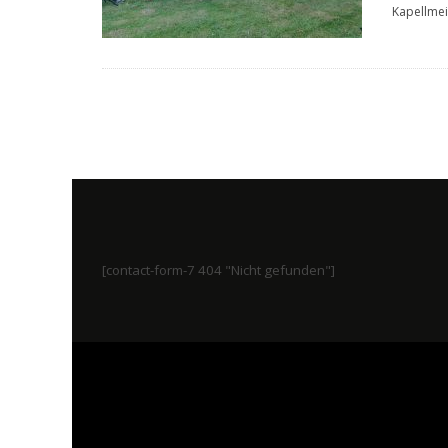
Kapellmei
[contact-form-7 404 "Nicht gefunden"]