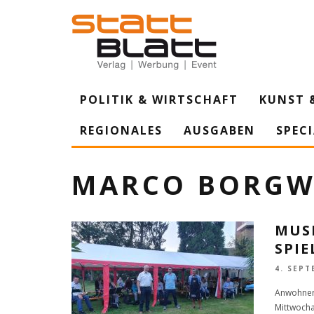
POLITIK & WIRTSCHAFT
KUNST 
REGIONALES
AUSGABEN
SPEC
MARCO BORGW
MUS
SPIE
4. SEPT
Anwohner 
Mittwocha