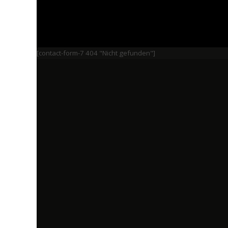
[contact-form-7 404 "Nicht gefunden"]