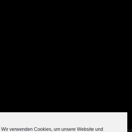
Auf Instagram folgen
Wir verwenden Cookies, um unsere Website und
[contact-form-7 404 "Nicht gefunden"]