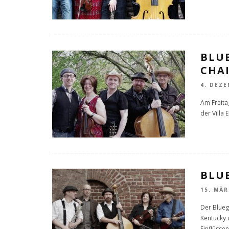
BLUE
CHAI
4. DEZE
Am Freita
der Villa
BLUE
15. MÄR
Der Blueg
Kentucky 
Einflüssen