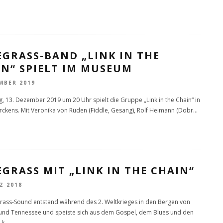
GRASS-BAND „LINK IN THE
N“ SPIELT IM MUSEUM
MBER 2019
g, 13. Dezember 2019 um 20 Uhr spielt die Gruppe „Link in the Chain“ in
 Erckens. Mit Veronika von Rüden (Fiddle, Gesang), Rolf Heimann (Dobr
...
GRASS MIT „LINK IN THE CHAIN“
Z 2018
rass-Sound entstand während des 2. Weltkrieges in den Bergen von
und Tennessee und speiste sich aus dem Gospel, dem Blues und den
 k
...