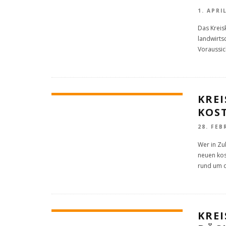
1. APRI
Das Kreisk
landwirts
Voraussic
KRE
KOS
28. FEB
Wer in Zu
neuen kos
rund um 
KRE