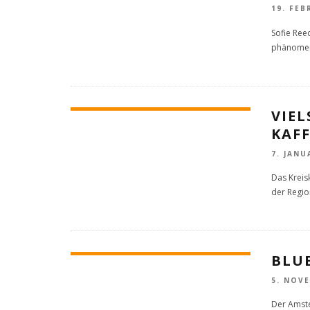
19. FEB
Sofie Ree
phänomena
VIE
KAF
7. JANU
Das Kreisk
der Regio
BLUE
5. NOV
Der Amste