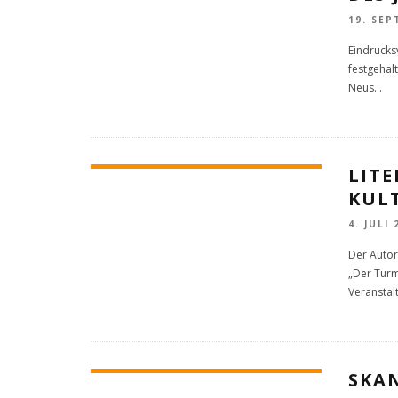
19. SEP
Eindrucks
festgehal
Neus
...
LIT
KUL
4. JULI 
Der Autor
„Der Turm
Veranstal
SKA