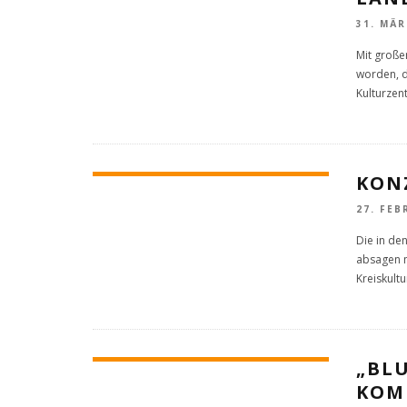
31. MÄR
Mit große
worden, d
Kulturzen
KON
27. FEB
Die in de
absagen m
Kreiskultu
„BLU
KOM