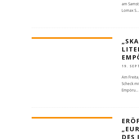
am Samsta
Lomax S
...
„SKA
LIT
EMP
19. SEP
Am Freita
Scheck mi
Empöru
...
ERÖ
„EU
DES 