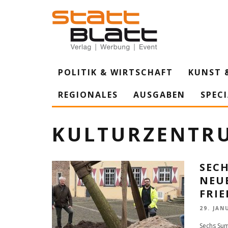
POLITIK & WIRTSCHAFT
KUNST 
REGIONALES
AUSGABEN
SPEC
KULTURZENTR
SEC
NEU
FRI
29. JAN
Sechs Sum