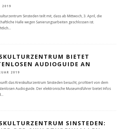
L 2019
ulturzentrum Sinsteden teilt mit, dass ab Mittwoch, 3. April, die
chaftliche Halle wegen Sanierungsarbeiten geschlossen ist.
htlich
...
ISKULTURZENTRUM BIETET
TENLOSEN AUDIOGUIDE AN
RUAR 2019
kunft das Kreiskulturzentrum Sinsteden besucht, profitiert von dem
tenlosen Audioguide. Der elektronische Museumsführer bietet Infos
d
...
ISKULTURZENTRUM SINSTEDEN: