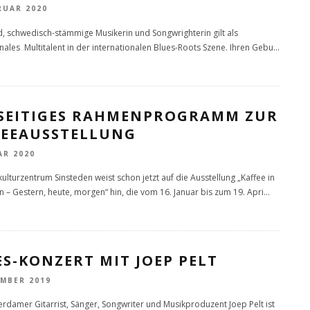
RUAR 2020
d, schwedisch-stämmige Musikerin und Songwrighterin gilt als
les Multitalent in der internationalen Blues-Roots Szene. Ihren Gebu
...
LSEITIGES RAHMENPROGRAMM ZUR
FEEAUSSTELLUNG
AR 2020
ulturzentrum Sinsteden weist schon jetzt auf die Ausstellung „Kaffee in
n – Gestern, heute, morgen“ hin, die vom 16. Januar bis zum 19. Apri
...
S-KONZERT MIT JOEP PELT
EMBER 2019
rdamer Gitarrist, Sänger, Songwriter und Musikproduzent Joep Pelt ist