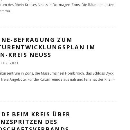
trum des Rhein-Kreises Neuss in Dormagen-Zons. Die Bäume mussten
romma
...
INE-BEFRAGUNG ZUM
TURENTWICKLUNGSPLAN IM
N-KREIS NEUSS
OBER 2021
lturzentrum in Zons, die Museumsinsel Hombroich, das Schloss Dyck
e freie Angebote: Für die Kulturfreunde aus nah und fern hat der Rhein-
DE BEIM KREIS ÜBER
ANZSPRITZEN DES
DSCHAFTSVERBANDS