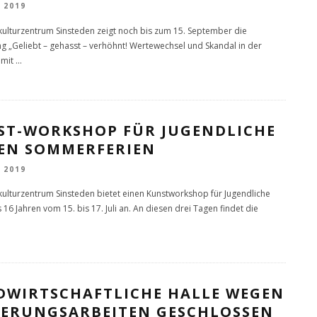
I 2019
kulturzentrum Sinsteden zeigt noch bis zum 15. September die
ng „Geliebt – gehasst – verhöhnt! Wertewechsel und Skandal in der
amit
...
ST-WORKSHOP FÜR JUGENDLICHE
DEN SOMMERFERIEN
I 2019
kulturzentrum Sinsteden bietet einen Kunstworkshop für Jugendliche
 16 Jahren vom 15. bis 17. Juli an. An diesen drei Tagen findet die
DWIRTSCHAFTLICHE HALLE WEGEN
IERUNGSARBEITEN GESCHLOSSEN