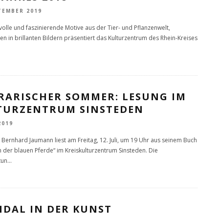
TEMBER 2019
volle und faszinierende Motive aus der Tier- und Pflanzenwelt,
ten in brillanten Bildern präsentiert das Kulturzentrum des Rhein-Kreises
ERARISCHER SOMMER: LESUNG IM
TURZENTRUM SINSTEDEN
2019
 Bernhard Jaumann liest am Freitag, 12. Juli, um 19 Uhr aus seinem Buch
 der blauen Pferde“ im Kreiskulturzentrum Sinsteden. Die
tun
...
NDAL IN DER KUNST