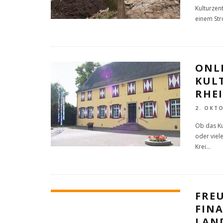
Kulturzen
einem St
ONL
KUL
RHEI
2. OKT
Ob das Ku
oder viel
Krei
...
FREU
FIN
LAN