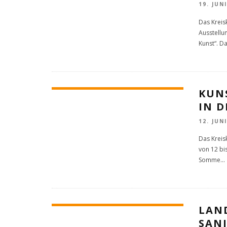
19. JUN
Das Kreis
Ausstellu
Kunst“. D
KUN
IN 
12. JUN
Das Kreis
von 12 bis
Somme
...
LAN
SAN