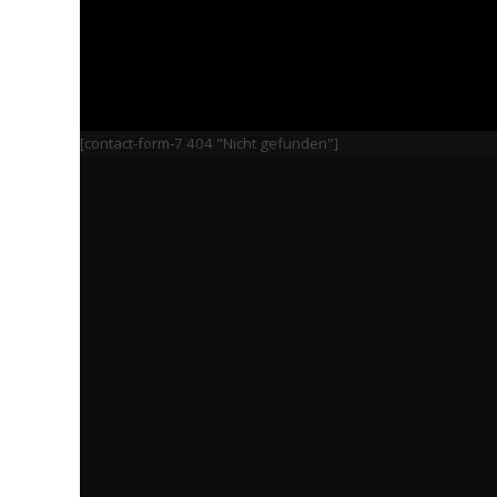
[contact-form-7 404 "Nicht gefunden"]