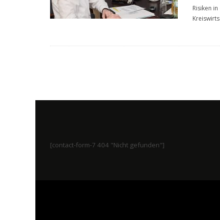
Risiken in
Kreiswirts
[contact-form-7 404 "Nicht gefunden"]