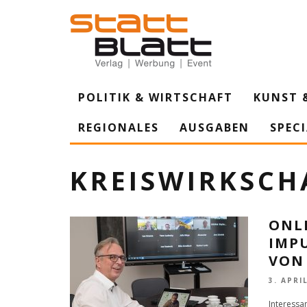
POLITIK & WIRTSCHAFT
KUNST 
REGIONALES
AUSGABEN
SPEC
KREISWIRKSC
ONL
IMPU
VON
3. APRI
Interessa