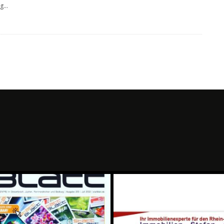
og
...