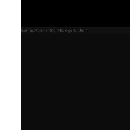
[contact-form-7 404 "Nicht gefunden"]