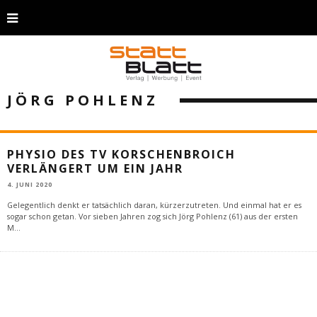
JÖRG POHLENZ
PHYSIO DES TV KORSCHENBROICH
VERLÄNGERT UM EIN JAHR
4. JUNI 2020
Gelegentlich denkt er tatsächlich daran, kürzerzutreten. Und einmal hat er es
sogar schon getan. Vor sieben Jahren zog sich Jörg Pohlenz (61) aus der ersten
M
...