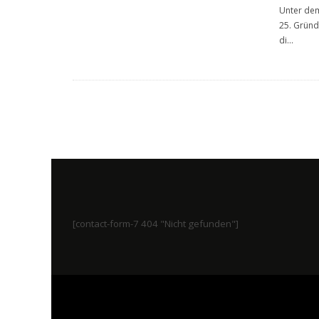
Unter dem
25. Gründ
di
...
[contact-form-7 404 "Nicht gefunden"]