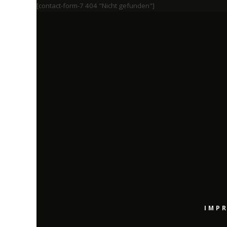
[contact-form-7 404 "Nicht gefunden"]
IMP