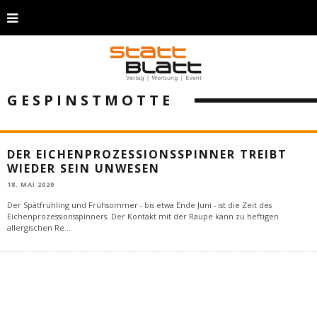
GESPINSTMOTTE
DER EICHENPROZESSIONSSPINNER TREIBT
WIEDER SEIN UNWESEN
18. MAI 2020
Der Spätfrühling und Frühsommer - bis etwa Ende Juni - ist die Zeit des
Eichenprozessionsspinners. Der Kontakt mit der Raupe kann zu heftigen
allergischen Re
...