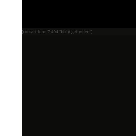
[contact-form-7 404 "Nicht gefunden"]