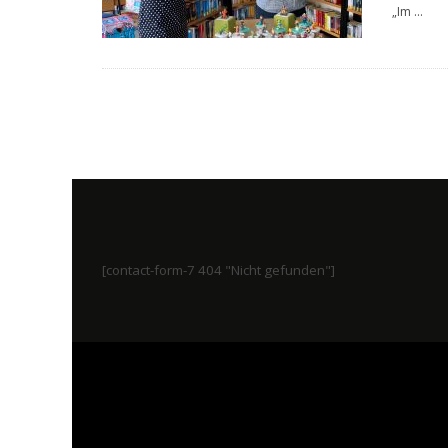
„Im
...
[contact-form-7 404 "Nicht gefunden"]