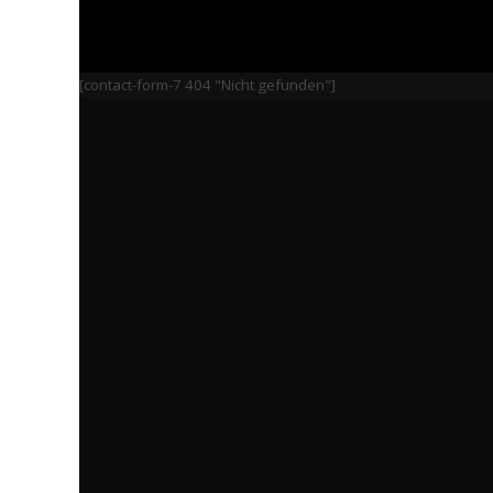
[contact-form-7 404 "Nicht gefunden"]