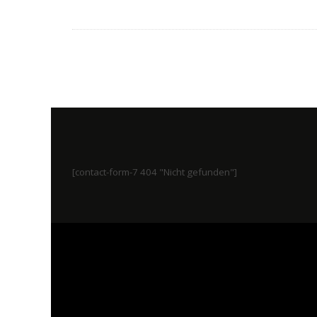
[contact-form-7 404 "Nicht gefunden"]