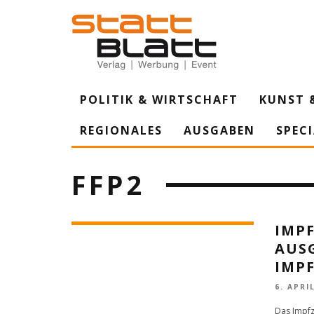
POLITIK & WIRTSCHAFT
KUNST 
REGIONALES
AUSGABEN
SPEC
FFP2
IMP
AUS
IMP
6. APRI
Das Impfz