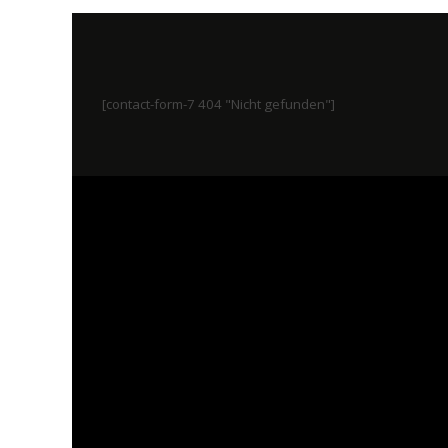
[contact-form-7 404 "Nicht gefunden"]