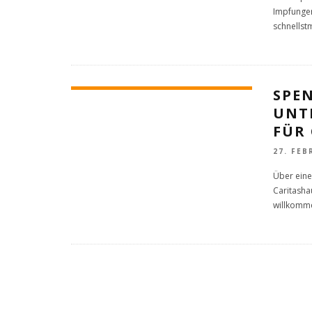
Impfungen
schnellst
SPE
UNT
FÜR
27. FEB
Über eine
Caritasha
willkomme