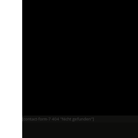
[contact-form-7 404 "Nicht gefunden"]