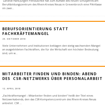
Landrat Hans-Jürgen Petrauschke hat zum Auftakt des neuen Schuljahres am
Berufsbildungszentrum des Rhein-Kreises Neuss in Grevenbroich eine PIA-Klasse
im zwei
...
BERUFSORIENTIERUNG STATT
FACHKRÄFTEMANGEL
25. OKTOBER 2018
Viele Unternehmen und Institutionen beklagen den stetig wachsenden Mangel
an ausgebildeten Fachkräften, die für die Wirtschaft von höchster Bedeutung
sind, um w
...
MITARBEITER FINDEN UND BINDEN: ABEND
DES CSR-NETZWERKS ÜBER PERSONALARBEIT
12. APRIL 2018
„Fachkräftemangel – Mitarbeiter finden und binden“ heißt der Titel eines
Netzwerkabends, den das CSR-Kompetenzzentrum des Rhein-Kreises Neuss
anbietet. CSR
...