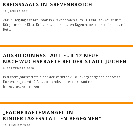
KREISSSAALS IN GREVENBROICH
18. JANUAR 2021
Zur Stilllegung des Kreißsaals in Grevenbroich zum 01. Februar 2021 erklärt
Bürgermeister Klaus Krützen: „In den letzten Tagen habe ich mich intensiv mit
Bet
...
AUSBILDUNGSSTART FÜR 12 NEUE
NACHWUCHSKRÄFTE BEI DER STADT JÜCHEN
9. SEPTEMBER 2020
In diesem Jahr startete einer der stärksten Ausbildungsjahrgänge der Stadt
Jüchen. Insgesamt 12 Auszubildende, Jahrespraktikantinnen und
Jahrespraktikanten wur
...
„FACHKRÄFTEMANGEL IN
KINDERTAGESSTÄTTEN BEGEGNEN“
15. AUGUST 2020