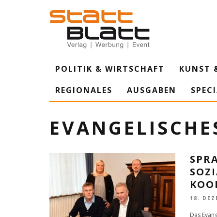
POLITIK & WIRTSCHAFT
KUNST 
REGIONALES
AUSGABEN
SPEC
EVANGELISCHE
SPR
SOZ
KOO
18. DEZ
Das Evang