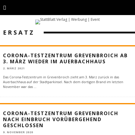
ERSATZ
CORONA-TESTZENTRUM GREVENBROICH AB
3. MÄRZ WIEDER IM AUERBACHHAUS
2. MÄRZ 2021
Das Corona-Testzentrum in Grevenbroich zieht am 3. März zurück in das
Auerbachhaus auf der Stadtparkinsel. Nach dem dortigen Brand im letzten
November war das
...
CORONA-TESTZENTRUM GREVENBROICH
NACH EINBRUCH VORÜBERGEHEND
GESCHLOSSEN
9. NOVEMBER 2020