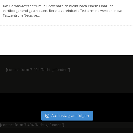
Das Corona-Testzentrum in Grevenbroich bleibt nach einem Einbruch
vorübergehend geschlossen. Bereits vereinbarte Testtermine werden in das
Testzentrum Neuss ve
...
[contact-form-7 404 "Nicht gefunden"]
Auf Instagram folgen
[contact-form-7 404 "Nicht gefunden"]