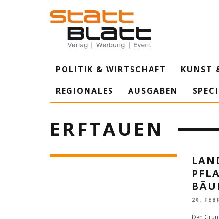
POLITIK & WIRTSCHAFT
KUNST 
REGIONALES
AUSGABEN
SPEC
ERFTAUEN
LAN
PFL
BÄU
20. FEB
Den Grund