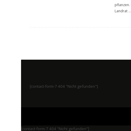
pflanzen.
Landrat
...
[contact-form-7 404 "Nicht gefunden"]
[contact-form-7 404 "Nicht gefunden"]