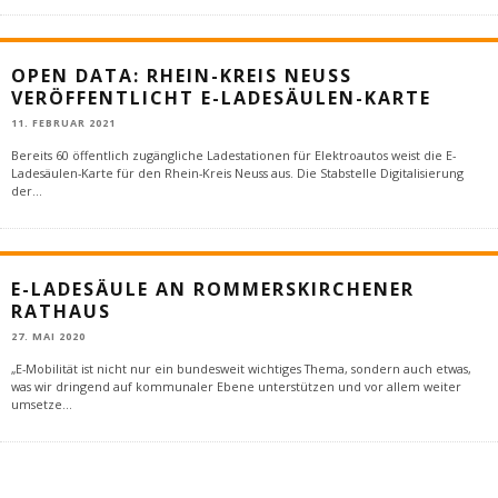
OPEN DATA: RHEIN-KREIS NEUSS
VERÖFFENTLICHT E-LADESÄULEN-KARTE
11. FEBRUAR 2021
Bereits 60 öffentlich zugängliche Ladestationen für Elektroautos weist die E-
Ladesäulen-Karte für den Rhein-Kreis Neuss aus. Die Stabstelle Digitalisierung
der
...
E-LADESÄULE AN ROMMERSKIRCHENER
RATHAUS
27. MAI 2020
„E-Mobilität ist nicht nur ein bundesweit wichtiges Thema, sondern auch etwas,
was wir dringend auf kommunaler Ebene unterstützen und vor allem weiter
umsetze
...