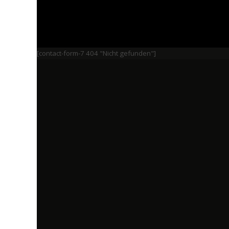
[contact-form-7 404 "Nicht gefunden"]