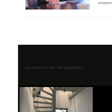
einsetzen
[contact-form-7 404 "Nicht gefunden"]