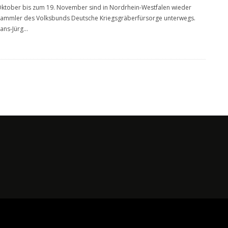
ktober bis zum 19. November sind in Nordrhein-Westfalen wieder
ammler des Volksbunds Deutsche Kriegsgräberfürsorge unterwegs.
ans-Jürg
...