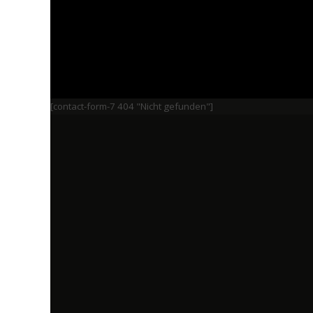
[contact-form-7 404 "Nicht gefunden"]