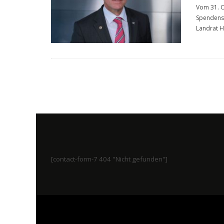
Vom 31. O
Spendens
Landrat H
[contact-form-7 404 "Nicht gefunden"]