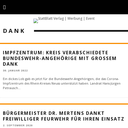
DANK
IMPFZENTRUM: KREIS VERABSCHIEDETE
BUNDESWEHR-ANGEHÖRIGE MIT GROSSEM D
ANK
30. JANUAR 2022
Ein dickes Lob gab es jetzt für die Bundeswehr-Angehörigen, die das Corona-
Impfzentrum des Rhein-Kreises Neuss unterstützt haben. Landrat Hans-Jürgen
Petrausch
...
BÜRGERMEISTER DR. MERTENS DANKT
FREIWILLIGER FEURWEHR FÜR IHREN EINSATZ
2. SEPTEMBER 2020