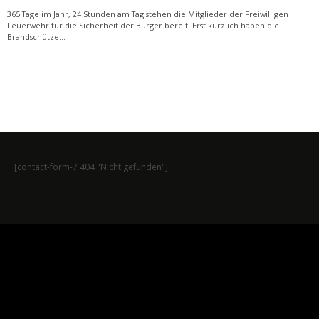
365 Tage im Jahr, 24 Stunden am Tag stehen die Mitglieder der Freiwilligen
Feuerwehr für die Sicherheit der Bürger bereit. Erst kürzlich haben die
Brandschütze
...
[contact-form-7 404 "Nicht gefunden"]