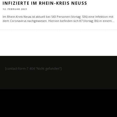
INFIZIERTE IM RHEIN-KREIS NEUSS
12. FEBRUAR 2021
Im Rhein-Kreis Neuss ist aktuell bei 543 Personen (Vortag: 536) eine Infektion mit
dem Coronavirus nachgewiesen. Hiervon befinden sich 87 (Vortag: 86) in einem
...
[contact-form-7 404 "Nicht gefunden"]