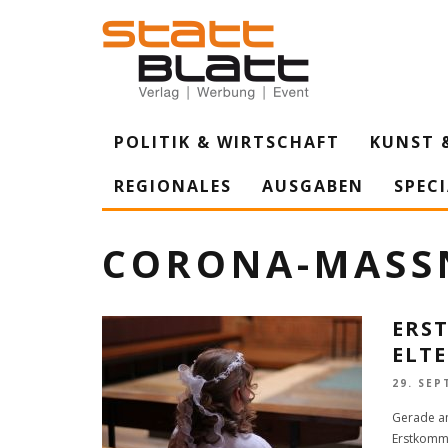
POLITIK & WIRTSCHAFT
KUNST 
REGIONALES
AUSGABEN
SPEC
CORONA-MASS
ERS
ELT
29. SEP
Gerade am
Erstkommu