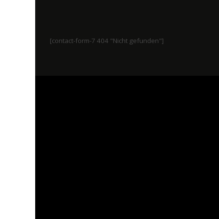
[contact-form-7 404 "Nicht gefunden"]