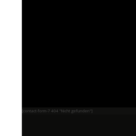
[contact-form-7 404 "Nicht gefunden"]