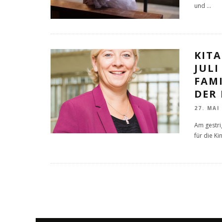
und
...
KITA
JULI
FAM
DER
27. MAI
Am gestri
für die K