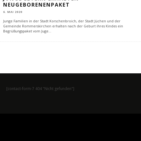
NEUGEBORENENPAKET
6. MAI 2020
Junge Familien in der Stadt Korschenbroich, der Stadt Jüchen und der
Gemeinde Rommerskirchen erhalten nach der Geburt ihres Kindes ein
Begrüßungspaket vom Juge
...
[contact-form-7 404 "Nicht gefunden"]