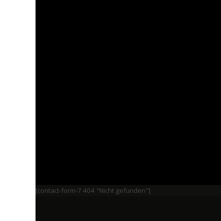
[contact-form-7 404 "Nicht gefunden"]