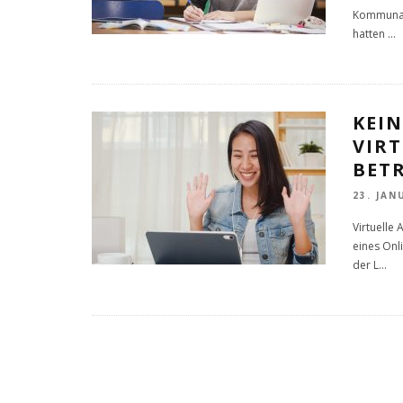
Kommunale
hatten
...
KEI
VIR
BETR
23. JAN
Virtuelle 
eines Onl
der L
...