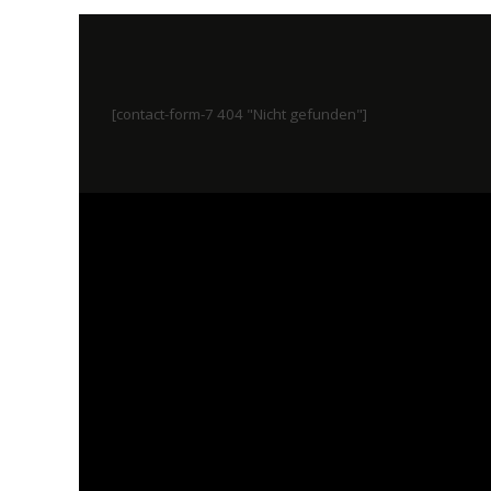
[contact-form-7 404 "Nicht gefunden"]