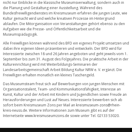
nicht nur Einblicke in die klassische Museumsverwaltung, sondern auch in
die Planung und Gestaltung einer Ausstellung. Während des
Bundesfreiwilligendienstes im Kreismuseum erfahren die jungen Leute, wie
Kultur gemacht wird und welche kreativen Prozesse im Hintergrund
ablaufen. Die Mitorganisation von Veranstaltungen gehört ebenso zu den
Aufgaben wie die Presse- und Öffentlichkeitsarbeit und die
Museumspädagogik.
Alle Freiwilligen können während des BFD ein eigenes Projekt umsetzen und
dabei ihre eigenen Ideen präsentieren und entwickeln. Der BFD wird für
Interessierte zwischen 18 und 26 Jahren angeboten und geht jeweils vom 1.
September bis zum 31. August des Folgejahres. Die praktische Arbeit in der
Kultureinrichtung wird mit Weiterbildungs-Seminaren der
Landesarbeitsgemeinschaft Arbeit Bildung Kultur NRW e. V. ergänzt. Die
Freiwilligen erhalten monatlich ein kleines Taschengeld.
Das Museumsteam freut sich auf Bewerbungen von jungen Menschen mit
Organisationstalent, Team- und Kommunikationsfähigkeit, Interesse an
Kunst, Kultur und der Arbeit mit Kindern und Jugendlichen sowie Freude an
Herausforderungen und Lust auf Neues. Interessierte bewerben sich ab
sofort beim Kreismuseum Zons per Mail an
kreismuseum-zons@rhein-
kreis-neuss.de
. Weitere Informationen zum Museum gibt es auf der
Internetseite
www.kreismuseumzons.de
sowie unter Tel. 02133 53020.