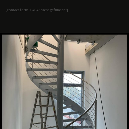
[contact-form-7 404 "Nicht gefunden"]