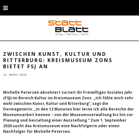
Michelle Petersen absolviert zurzeit ein FSJ im Kreismuseum Zons © Rhein-
Kreis Neuss
ZWISCHEN KUNST, KULTUR UND
RITTERBURG: KREISMUSEUM ZONS
BIETET FSJ AN
22. MÄRZ 2020
Michelle Petersen absolviert zurzeit ihr Freiwilliges Soziales Jahr
(FSJ) im Bereich Kultur im Kreismuseum Zons. „Ich fühle mich sehr
wohl zwischen Kunst, Kultur und Ritterburg“, sagt die
Dormagenerin. „In den 12 Monaten hier lerne ich alle Bereiche der
Museumsarbeit kennen – von der Museumsverwaltung bis hin zur
Planung und Gestaltung einer Ausstellung.“ Zum 1. September
2020 sucht das Kreismuseum eine Nachfolgerin oder einen
Nachfolger für Michelle Petersen.