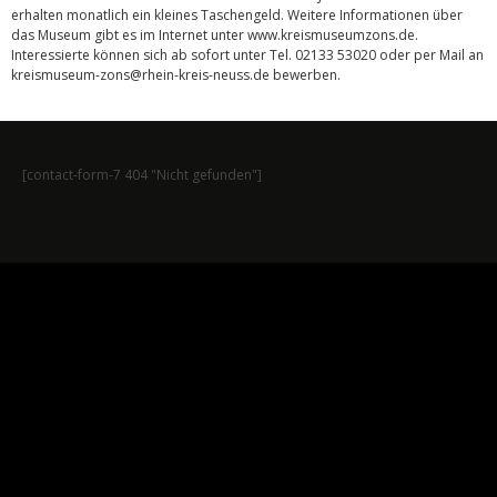
erhalten monatlich ein kleines Taschengeld. Weitere Informationen über
das Museum gibt es im Internet unter www.kreismuseumzons.de.
Interessierte können sich ab sofort unter Tel. 02133 53020 oder per Mail an
kreismuseum-zons@rhein-kreis-neuss.de bewerben.
[contact-form-7 404 "Nicht gefunden"]