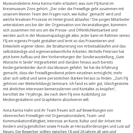
Museumsleiterin Anna Karina Hahn erläutert, was zum FSJ Kunst im
Kreismuseum Zons gehört: „Der oder die Freiwillige geht zusammen mit
unserem kleinen Team den Fragen nach, wie Kultur ´gemacht´ wird und
welche kreativen Prozesse im Hintergrund ablaufen.“ Die jungen Mitarbeiter
unterstützen uns bei der der Organisation von Veranstaltungen, kümmern
sich zusammen mit uns um die Presse- und Öffentlichkeitsarbeit und
werden auch in der Museumspädagogik aktiv. Jeder kann im Rahmen seines
FSJ ein eigenes Projekt gestalten und lernt so das Präsentieren und
Entwickeln eigener Ideen, die Strukturierung von Arbeitsabläufen und das
selbstständige und eigenverantwortliche Arbeiten. Michelle Petersen hat
jetzt beim Aufbau und den Vorbereitungen der Sonderausstellung „Gute
Wünsche in Seide“ mitgearbeitet und darüber hinaus auch bereits
Kindergartenkinder durch das Museum geführt. Sie hat die Erfahrung
gemacht, dass der Freiwilligendienst jedem einzelnen ermöglicht, mehr
über sich selbst und seine persönlichen Stärken heraus zu finden. „Zum FSJ
gehören vier Weiterbildungs-Seminare. Ich fand es sehr gut, Gleichgesinnte
mit ähnlichen Interessen kennenzulernen und Kontakte zu knüpfen“,
berichtet die 19-Jährige, die nach dem FSJ eine Ausbildung zur
Mediengestalterin und Graphikerin absolvieren will.
Anna Karina Hahn und ihr Team freuen sich auf Bewerbungen von
ideenreichen Freiwilligen mit Organisationstalent, Team- und
Kommunikationsfähigkeit, Interesse an Kunst, Kultur und der Arbeit mit
Kindern und Jugendlichen sowie Freude an Herausforderungen und Lust auf
Neues. Die Bewerber sollten zwischen 18 und 26 Jahren alt sein und