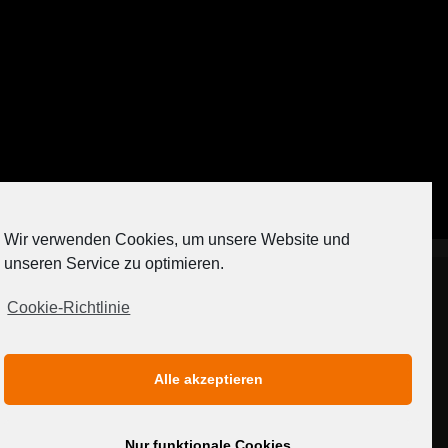
Auf Instagram folgen
Wir verwenden Cookies, um unsere Website und
[contact-form-7 404 "Nicht gefunden"]
unseren Service zu optimieren.
Cookie-Richtlinie
IMPRESSUM
DATENSCHUTZERKLÄRUNG
Alle akzeptieren
MEDIADATEN
Nur funktionale Cookies