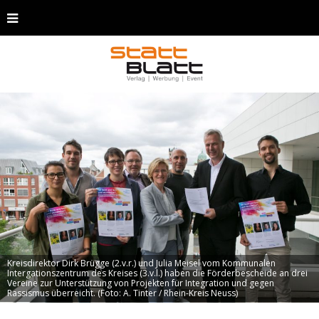
Kreisdirektor Dirk Brügge (2.v.r.) und Julia Meisel vom Kommunalen
Intergationszentrum des Kreises (3.v.l.) haben die Förderbescheide an drei
Vereine zur Unterstützung von Projekten für Integration und gegen
Rassismus überreicht. (Foto: A. Tinter / Rhein-Kreis Neuss)