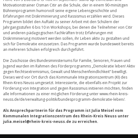
Motivationstrainer Osman Citir an die Schule, der in einem 90-minütigen
Bühnenprogramm humorvoll seine eigene Lebensgeschichte und
Erfahrungen mit Diskriminierung und Rassismus erzählen wird. Dieses
Programm bildet den Auftakt zu seiner Arbeit mit den Schülern der
Jahrgangsstufen 6 bis 10 in Workshops, bei denen die Teilnehmer von Citir
und anderen pädagogischen Fachkräften trotz Erfahrungen mit
Diskriminierung motiviert werden sollen, ihr Leben aktiv zu gestalten und
sich für Demokratie einzusetzen. Das Programm wurde bundesweit bereits
an mehreren Schulen erfolgreich durchgeführt.
Die Zuschüsse des Bundesministeriums für Familie, Senioren, Frauen und
Jugend wurden im Rahmen des Förderprogramms „Demokratie leben! Aktiv
gegen Rechtsextremismus, Gewalt und Menschenfeindlichkeit“ bewilligt.
Dieses wird vor Ort durch das Kommunale Integrationszentrum (KI) des
Rhein-Kreis Neuss umgesetzt. Interessierte, die ebenfalls ein Projekt zur
Förderung von Integration und gegen Rassismus initiieren möchten, finden
alle Informationen zu einer möglichen Förderung unter www.rhein-kreis-
neuss.de/de/verwaltung-politik/bundesprogramm-demokratie-leben/.
Als Ansprechpartnerin für das Programm ist Julia Meisel vom
Kommunalen Integrationszentrum des Rhein-Kreis Neuss unter
julia.meisel@rhein-kreis-neuss.de zu erreichen.