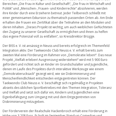
Bereichen „Die Frau in Kultur und Gesellschaft“, „Die Frau in Wirtschaft und
Politik“ und „Menschen-, Frauen- und Kinderrechte“ absolvieren, werden
ihre Kinder durch eine Erzieherin betreut. Jeder Teilbereich schließt mit
einer gemeinsamen Exkursion zu thematisch passenden Orten ab. Am Ende
erhalten die Frauen ein Zertifikat über die Teilnahme an den Modulen und
deren Inhalten. „Dieses Projekt ist wichtig, um auch weiblichen Geflüchteten
den Zugang zu unserer Gesellschaft zu ermöglichen und ihnen zu helfen
das eigene Potenzial voll zu entfalten“, so Kreisdirektor Brügge.
Der BISS e. V. ist ansässig in Neuss und bereits erfolgreich im Themenfeld
Integration aktiv. Der Taekwondo Club Neuss e. V. erhält bereits zum
zweiten Mal eine Förderung im Rahmen von „Demokratie leben!“. Das neue
Projekt „Vielfalt erleben! Ausgrenzung widerstehen!“ wird mit 5 900 Euro
gefördert und richtet sich an Kinder im Grundschulalter und Jugendliche,
denen im Laufe des Projektes durch interaktive Werkzeuge wie einem
„Demokratierucksack“ gezeigt wird, wie sie Diskriminierung und
Menschenfeindlichkeit entschieden entgegentreten können. Der
Taekwondo Club Neuss e. V. beschäftigt sich regelmäßig in Projekten
abseits des üblichen Sportbetriebes mit den Themen Integration, Toleranz
und Vielfalt und setzt sich dafür ein, Kindern und Jugendlichen eine
Eigenbefähigung zum Umgang mit und dem Entgegentreten von
Diskriminierung mitzugeben.
Der Förderverein der Realschule Hackenbroich erhält eine Förderung in
Höhe von 3 208 Euro. Er holt im September Stand-up Comedian und