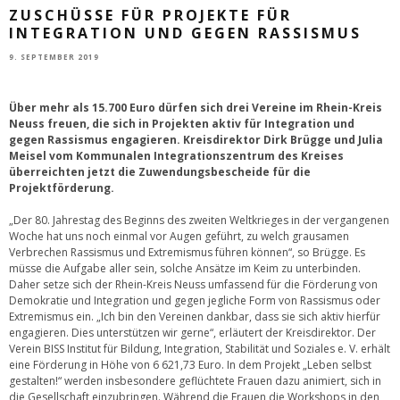
ZUSCHÜSSE FÜR PROJEKTE FÜR
INTEGRATION UND GEGEN RASSISMUS
9. SEPTEMBER 2019
Über mehr als 15.700 Euro dürfen sich drei Vereine im Rhein-Kreis
Neuss freuen, die sich in Projekten aktiv für Integration und
gegen Rassismus engagieren. Kreisdirektor Dirk Brügge und Julia
Meisel vom Kommunalen Integrationszentrum des Kreises
überreichten jetzt die Zuwendungsbescheide für die
Projektförderung.
„Der 80. Jahrestag des Beginns des zweiten Weltkrieges in der vergangenen
Woche hat uns noch einmal vor Augen geführt, zu welch grausamen
Verbrechen Rassismus und Extremismus führen können“, so Brügge. Es
müsse die Aufgabe aller sein, solche Ansätze im Keim zu unterbinden.
Daher setze sich der Rhein-Kreis Neuss umfassend für die Förderung von
Demokratie und Integration und gegen jegliche Form von Rassismus oder
Extremismus ein. „Ich bin den Vereinen dankbar, dass sie sich aktiv hierfür
engagieren. Dies unterstützen wir gerne“, erläutert der Kreisdirektor. Der
Verein BISS Institut für Bildung, Integration, Stabilität und Soziales e. V. erhält
eine Förderung in Höhe von 6 621,73 Euro. In dem Projekt „Leben selbst
gestalten!“ werden insbesondere geflüchtete Frauen dazu animiert, sich in
die Gesellschaft einzubringen. Während die Frauen die Workshops in den