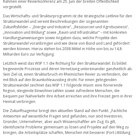
Rahmen einer Revierkonferenz am 25. Juni der breiten Öffentlichkeit
vorgestellt.
Das Wirtschafts- und Strukturprogramm ist die strategische Leitlinie für den
Strukturwandel und vereint Beschreibungen der sogenannten
Zukunftsfelder – „Energie und Industrie“, „Ressourcen und Agrobusiness“,
„Innovation und Bildung“ sowie „Raum und Infrastruktur“ – mit konkreten
Handlungsanweisungen sowie Angaben dazu, welche Projekte den
Strukturwandel voranbringen und wie diese von Bund und Land gefördert
werden können. Hierzu stehen bis 2038 Mittel in Höhe von bis zu 14,8
Milliarden Euro zur Verfügung.
Letztlich weist das WSP 1.1 die Richtung für den Strukturwandel. Es bildet
beginnende Prozesse und deren Vernetzung untereinander ganzheitlich ab.
Sein Ziel ist, einen Strukturbruch im Rheinischen Revier zu verhindern, der
mit Blick auf den Braunkohleausstieg droht. Für einen gelingenden
Strukturwandel zeichnet das WSP 1.1 folgende Vision: eine florierende
Region, steigende Einwohnerzahlen sowie zufriedene Menschen, die
bequem per Nahverkehr ihre Arbeit erreichen und ihre Freizeit gern in ihrer
Heimat verbringen.
Die Zukunftsagentur bringt den aktuellen Stand auf den Punkt: „Fachliche
Antworten auf wesentliche Fragen sind gefunden, nun sind Investoren,
Gründer, Unternehmer, aber auch Wissenschaftler am Zug. Es gilt,
identifizierte Probleme gemeinsam zu lösen und Projekte auf den Weg zu
bringen, die Arbeitsplätze schaffen, Menschen mit besserer (Fort-) Bildung