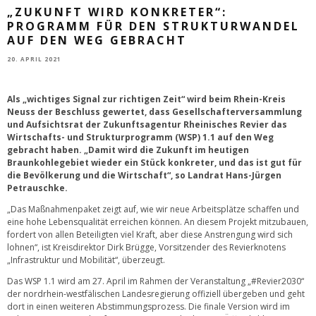
„ZUKUNFT WIRD KONKRETER“:
PROGRAMM FÜR DEN STRUKTURWANDEL
AUF DEN WEG GEBRACHT
20. APRIL 2021
Als „wichtiges Signal zur richtigen Zeit“ wird beim Rhein-Kreis
Neuss der Beschluss gewertet, dass Gesellschafterversammlung
und Aufsichtsrat der Zukunftsagentur Rheinisches Revier das
Wirtschafts- und Strukturprogramm (WSP) 1.1 auf den Weg
gebracht haben. „Damit wird die Zukunft im heutigen
Braunkohlegebiet wieder ein Stück konkreter, und das ist gut für
die Bevölkerung und die Wirtschaft“, so Landrat Hans-Jürgen
Petrauschke.
„Das Maßnahmenpaket zeigt auf, wie wir neue Arbeitsplätze schaffen und
eine hohe Lebensqualität erreichen können. An diesem Projekt mitzubauen,
fordert von allen Beteiligten viel Kraft, aber diese Anstrengung wird sich
lohnen“, ist Kreisdirektor Dirk Brügge, Vorsitzender des Revierknotens
„Infrastruktur und Mobilität“, überzeugt.
Das WSP 1.1 wird am 27. April im Rahmen der Veranstaltung „#Revier2030“
der nordrhein-westfälischen Landesregierung offiziell übergeben und geht
dort in einen weiteren Abstimmungsprozess. Die finale Version wird im