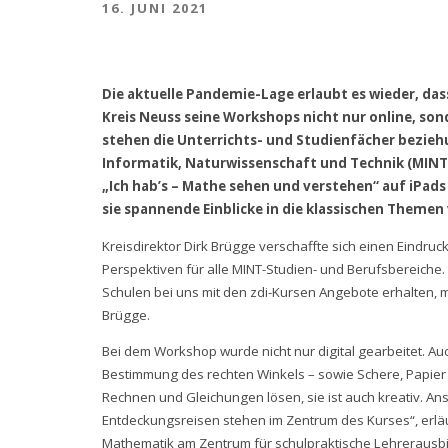
16. JUNI 2021
Die aktuelle Pandemie-Lage erlaubt es wieder, das
Kreis Neuss seine Workshops nicht nur online, so
stehen die Unterrichts- und Studienfächer bezie
Informatik, Naturwissenschaft und Technik (MINT)
„Ich hab’s – Mathe sehen und verstehen“ auf iPad
sie spannende Einblicke in die klassischen Theme
Kreisdirektor Dirk Brügge verschaffte sich einen Eindr
Perspektiven für alle MINT-Studien- und Berufsbereiche.
Schulen bei uns mit den zdi-Kursen Angebote erhalten, mi
Brügge.
Bei dem Workshop wurde nicht nur digital gearbeitet. 
Bestimmung des rechten Winkels – sowie Schere, Papier 
Rechnen und Gleichungen lösen, sie ist auch kreativ. A
Entdeckungsreisen stehen im Zentrum des Kurses“, erläu
Mathematik am Zentrum für schulpraktische Lehrerausbil