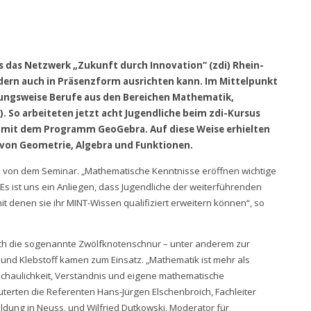
s das Netzwerk „Zukunft durch Innovation“ (zdi) Rhein-
ndern auch in Präsenzform ausrichten kann. Im Mittelpunkt
hungsweise Berufe aus den Bereichen Mathematik,
. So arbeiteten jetzt acht Jugendliche beim zdi-Kursus
s mit dem Programm GeoGebra. Auf diese Weise erhielten
n von Geometrie, Algebra und Funktionen.
uck von dem Seminar. „Mathematische Kenntnisse eröffnen wichtige
 Es ist uns ein Anliegen, dass Jugendliche der weiterführenden
t denen sie ihr MINT-Wissen qualifiziert erweitern können“, so
Auch die sogenannte Zwölfknotenschnur – unter anderem zur
und Klebstoff kamen zum Einsatz. „Mathematik ist mehr als
nschaulichkeit, Verständnis und eigene mathematische
terten die Referenten Hans-Jürgen Elschenbroich, Fachleiter
dung in Neuss, und Wilfried Dutkowski, Moderator für