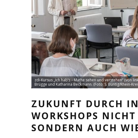
zdi-Kursus „Ich hab’s – Mathe sehen und verstehen“ (von link
Brügge und Katharina Beckmann. (Foto: S. Büntig/Rhein-Kre
ZUKUNFT DURCH I
WORKSHOPS NICHT 
SONDERN AUCH WIE