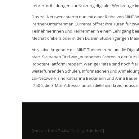
Lehrerfortbildungen zur Nutzung digitaler Werkzeuge im
Das zdi-Netzwerk startet nun mit einer Reihe von MINT-
Partner-Unternehmen Currenta öffnet ihre Türen für zw
Teilnehmerinnen und Teilnehmer in einem Lehrgang beim 
Mechatronikers oder in den Dualen Studiengängen Masc
Attraktive Angebote mit MINT-Themen rund um die Digita
statt. Sie haben Titel wie „Autonomes Fahren in der Du
Roboter-Plattform Pepper“. Wenige Plätze sind noch frei.
weiterführenden Schulen. Informationen und Anmeldung
zdi-Netzwerk sind Katharina Beckmann und Anna Bauer
-7506, die E-Mail-Adresse lautet
zdi@rhein-kreis-neuss.
[contact-form-7 404 "Nicht gefunden"]