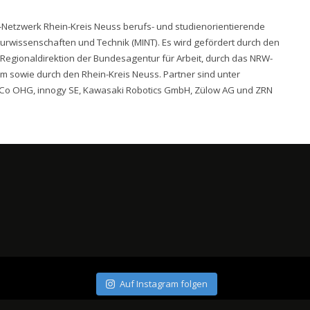
-Netzwerk Rhein-Kreis Neuss berufs- und studienorientierende
wissenschaften und Technik (MINT). Es wird gefördert durch den
Regionaldirektion der Bundesagentur für Arbeit, durch das NRW-
m sowie durch den Rhein-Kreis Neuss. Partner sind unter
Co OHG, innogy SE, Kawasaki Robotics GmbH, Zülow AG und ZRN
Auf Instagram folgen