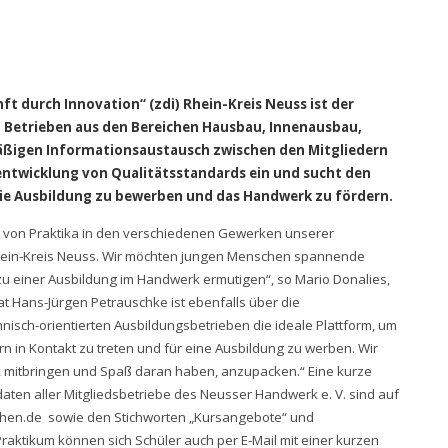
 durch Innovation“ (zdi) Rhein-Kreis Neuss ist der
 Betrieben aus den Bereichen Hausbau, Innenausbau,
ßigen Informationsaustausch zwischen den Mitgliedern
rentwicklung von Qualitätsstandards ein und sucht den
ie Ausbildung zu bewerben und das Handwerk zu fördern.
bot von Praktika in den verschiedenen Gewerken unserer
 Rhein-Kreis Neuss. Wir möchten jungen Menschen spannende
zu einer Ausbildung im Handwerk ermutigen“, so Mario Donalies,
at Hans-Jürgen Petrauschke ist ebenfalls über die
nisch-orientierten Ausbildungsbetrieben die ideale Plattform, um
rn in Kontakt zu treten und für eine Ausbildung zu werben. Wir
 mitbringen und Spaß daran haben, anzupacken.“ Eine kurze
ten aller Mitgliedsbetriebe des Neusser Handwerk e. V. sind auf
achen.de sowie den Stichworten „Kursangebote“ und
raktikum können sich Schüler auch per E-Mail mit einer kurzen