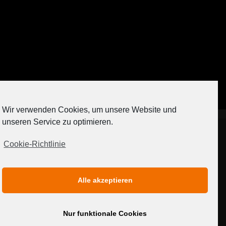
Auf Instagram folgen
Wir verwenden Cookies, um unsere Website und
[contact-form-7 404 "Nicht gefunden"]
unseren Service zu optimieren.
Cookie-Richtlinie
IMPRESSUM
DATENSCHUTZERKLÄRUNG
Alle akzeptieren
MEDIADATEN
Nur funktionale Cookies