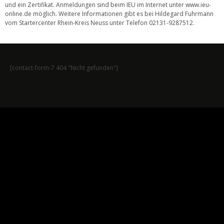
und ein Zertifikat. Anmeldungen sind beim IEU im Internet unter www.ieu-
online.de möglich. Weitere Informationen gibt es bei Hildegard Fuhrmann
vom Startercenter Rhein-Kreis Neuss unter Telefon 02131-9287512.
[contact-form-7 404 "Nicht gefunden"]