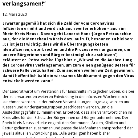
verlangsamen!“
12. März 2020
Erwartungsgemäß hat sich die Zahl der vom Coronavirus
Infizierten erhöht und wird sich auch weiter erhöhen – auch im
Rhein-Kreis Neuss. Davon geht Landrat Hans-Jürgen Petrauschke
aus, der die Menschen im Kreis dazu aufruft, besonnen zu bleiben:
„Es ist jetzt wichtig, dass wir die Übertragungsketten
identifizieren, unterbrechen und die Prozesse verlangsamen, um
unsere Bürgerinnen und Bürger bestmöglich zu schützen“,
erläutert er. Petrauschke fügt hinzu: „Wir wollen die Ausbreitung
des Coronavirus verlangsamen, um zum einen genügend Betten für
schwere Fälle vorzuhalten. Zum anderen wollen wir Zeit gewinnen,
damit hoffentlich bald ein wirksames Medikament gegen den Virus
entwickelt werden kann.“
Der Landrat wirbt um Verständnis für Einschnitte im täglichen Leben, die bei
der zu erwartenden weiteren Entwicklung in den nächsten Wochen noch
zunehmen werden. Leider müssen Veranstaltungen abgesagt werden und
Klassen und Kindergartengruppen geschlossen werden, um die
Ansteckungsgefahr zu minimieren. Er betont, dass alle Verantwortlichen im
Kreis alles für den Schutz der Bürgerinnen und Bürger unternehmen. Der
Rhein-Kreis Neuss arbeite eng mit den Kommunen, Ärzten, Kliniken und
Rettungsdiensten zusammen und passe die Maßnahmen entsprechend der
jeweils aktuellen Entwicklung an. „Alle Beteiligten haben bisher