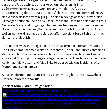
hervorragende Arbeit geleistet und werden dies auch weiterhin tun“,
versichert Petrauschke. „Ich danke schon jetzt allen für ihren
außerordentlichen Einsatz.“ Zum Beispiel mit dem Aufbau der
Testeinrichtung der Corona-Verdachtsfälle zusammen mit der Stadt Neuss,
der kassenärztlichen Vereinigung, und den niedergelassenen Ärzten, den
Hilfsorganisationen und den Neusser Krankenhäusern habe der Rhein-Kreis
Neuss die Voraussetzungen geschaffen, um Testungen durchzuführen, die
die Arztpraxen entlasten. „Wir behalten die aktuelle Entwicklung im Blick und
wollen weitere Hilfsangebote dort schaffen, wo sie erforderlich sind“, macht
der Landrat deutlich.
Petrauschke weist eindringlich darauf hin, weiterhin die bekannten Vorsichts-
und Hygienemaßnahmen weiter zu beachten. „Jeder kann durch achtsames
Verhalten dazu beitragen, dass sich das Coronavirus nicht schnell weiter
ausbreitet.“ Dazu gehöre regelmäßiges gründliches Händewaschen und das
Achten auf die Husten- und Nies-Etikette ebenso wie das Meiden großer
Menschenansammlungen.
Aktuelle Informationen zum Thema Coronavirus gibt es unter www.rhein-
kreis-neuss.de/coronavirus.
[contact-form-7 404 "Nicht gefunden"]
Es geht nicht nur vorwärts auf der Baustelle, son