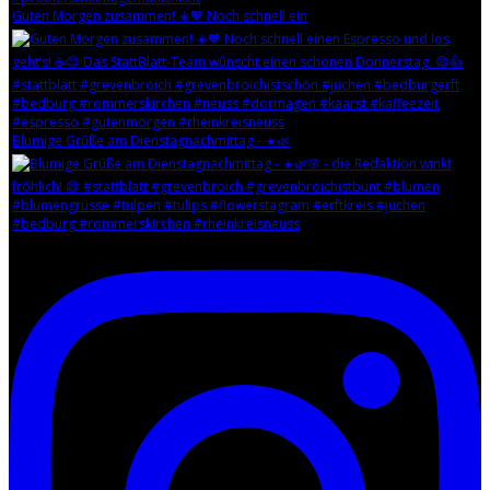
Guten Morgen zusammen! ☀️🧡 Noch schnell ein
Blumige Grüße am Dienstagnachmittag - ☀️🌿