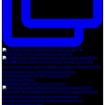
Nächste Woche Freitag erscheint unsere neue Ausga
Die Redaktion winkt fröhlich und wünscht schon j