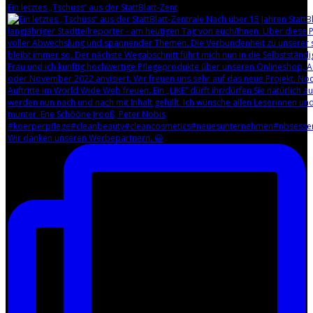
Ein letztes „Tschüss“ aus der StattBlatt-Zent
Wir danken unseren Werbepartnern. 😀