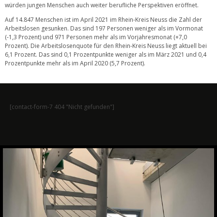
würden jungen Menschen auch weiter berufliche Perspektiven eröffnet.
Auf 14.847 Menschen ist im April 2021 im Rhein-Kreis Neuss die Zahl der
Arbeitslosen gesunken. Das sind 197 Personen weniger als im Vormonat
(-1,3 Prozent) und 971 Personen mehr als im Vorjahresmonat (+7,0
Prozent). Die Arbeitslosenquote für den Rhein-Kreis Neuss liegt aktuell bei
6,1 Prozent. Das sind 0,1 Prozentpunkte weniger als im März 2021 und 0,4
Prozentpunkte mehr als im April 2020 (5,7 Prozent).
[contact-form-7 404 "Nicht gefunden"]