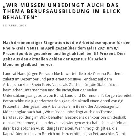
„WIR MÜSSEN UNBEDINGT AUCH DAS
THEMA BERUFSAUSBILDUNG IM BLICK
BEHALTEN“
30. APRIL 2021
Nach dreimonatiger Stagnation ist die Arbeitslosenquote für den
Rhein-Kreis Neuss im April gegenüber dem März 2021 um 0,1
Prozentpunkte gesunken und liegt aktuell bei 6,1 Prozent. Dies
geht aus den aktuellen Zahlen der Agentur für Arbeit
Mönchengladbach hervor.
Landrat Hans-Jürgen Petrauschke bewertet die trotz Corona-Pandemie
zuletzt im Dezember und jetzt erneut positive Tendenz auf dem
Arbeitsmarkt im Rhein-Kreis Neuss als Zeichen für „die Stabilität der
heimischen Unternehmen und die Richtigkeit der vielen
Unterstützungsangebote von Bund, Land und Kommunen“. Sorgen bereitet
Petrauschke die Jugendarbeitslosigkeit, die aktuell einen Anteil von 8,8
Prozent an den gesamten Arbeitslosen im Bezirk der Arbeitsagentur
Mönchengladbach hat. „Wir müssen unbedingt auch das Thema
Berufsausbildung im Blick behalten. Besonders dankbar bin ich deshalb
den Unternehmen, die im derzeit schwierigen wirtschaftlichen Umfeld an
ihrer betrieblichen Ausbildung festhalten. Wenn möglich gilt es, die
Kapazitäten in diesem Bereich noch zu erhöhen“, so Petrauschke. Damit