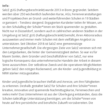
Info:
SalzZ gUG (haftungsbeschränkt) wurde 2013 in Bonn gegründet. Seitdem
werden über 250 wöchentlich laufenden Kurse, AGs, Ferienveranstaltungen
und Projektwochen an Grund- und weiterführenden Schulen in 19 Städten
organisiert – Tendenz steigend. Engagierten Kursleiter teilen ihr Wissen, um
so den Schulalltag der Schüler*innen ein Stück spannender zu gestalten.
Nicht nur in Düsseldorf, sondern auch in zahlreichen anderen Städten in der
Umgebung ist SalzZ gUG (haftungsbeschränkt) bemüht, ihren Aktionsradius
auszuweiten und immer mehr Schulen mit dem vielfältigen Angebot zu
unterstützen. Seit Oktober 2018 ist SalzZ eine gemeinnützige
Unternehmergesellschaft. Die ehrgeizigen Ziele von SalzZ vereinen sich mit
den Leitgedanken, die hinter der Gemeinnützigkeit stehen. So war es für
Maxim Sonkin, dem Gründer und Geschäftsführer von SalzZ, nur eine
logische Konsequenz das unternehmerische Handeln der Arbeit in diesem
Sinne auszurichten. Der selbstlose Zweck und die operativen Möglichkeiten
geben SalzZ den nötigen Rückenwind, um die Kinder- und Jugendbildung in
NRW stärker mitzugestalten.
Kinder und Jugendliche brauchen Vielfalt und Anreize, um ihre Fähigkeiten
zu erkennen. Deshalb gestaltet SalzZ für Schulen und ihre Schüler*innen
kreative, innovative und spannende Nachmittagskurse, Ferienwochen und
vieles mehr! Das Unternehmen ist aus der Überlegung entstanden, dass die
Schulen tatkräftige Unterstützung benötigen, um die Schüler*innen von
heute auf ihre persönliche und berufliche Zukunft vorzubereiten. Die