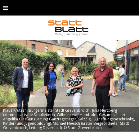
Klaus Krützen (Bürgermeister Stadt Grevenbroich), Julia Herzberg
(kommissarische Schulleiterin, Wilhelm-von-Humboldt-Gesamtschule),
Angelika Claaßen (Leitung Ganztagsträger, SalzZ gUG (haftungsbeschränkt),
Kinder- und Jugendbildung), Michael Heesch (Erster Beigeordneter Stadt
Grevenbroich, Leitung Dezernat I). © Stadt Grevenbroich