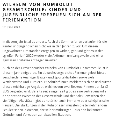
WILHELM-VON-HUMBOLDT-
GESAMTSCHULE: KINDER UND
JUGENDLICHE ERFREUEN SICH AN DER
FERIENAKTION
17. JULI 2020
In diesem Jahr ist alles anders. Auch die Sommerferien verlaufen für die
Kinder und Jugendlichen nicht wie in den Jahren zuvor. Um diesen
ungewohnten Umständen entgegen zu wirken, gab und gibt es in den
„großen Ferien“ 2020 wieder viele Aktionen, um Langeweile und einer
gewissen Tristesse entgegenzuwirken.
Auch an der Grevenbroicher Wilhelm-von-Humboldt-Gesamtschule ist in
diesem Jahr einiges los. Ein abwechslungsreiches Ferienangebot bietet
verschiedene Ausflüge, Bastel- und Sportaktivitäten sowie viele
Wettbewerbe und Turniere. 15 Schüler*innen meldeten sich an und nutzen
dieses reichhaltige Angebot, welches von zwei Betreuer*innen der SalzZ
gUG begleitet wird. Bereits seit einiger Zeit gibt es eine vertrauensvolle
Kooperation zwischen der Gesamtschule und der SalzZ. Zwischen den
vielfältigen Aktivitäten gibt es natürlich auch immer wieder schöpferische
Pausen. Die Stärkungen in den Ruhephasen mussten die teilnehmenden
Schüler*innen in diesem Jahr selber mitbringen – aus den bekannten
Gründen und Vorgaben zur aktuellen Situation.