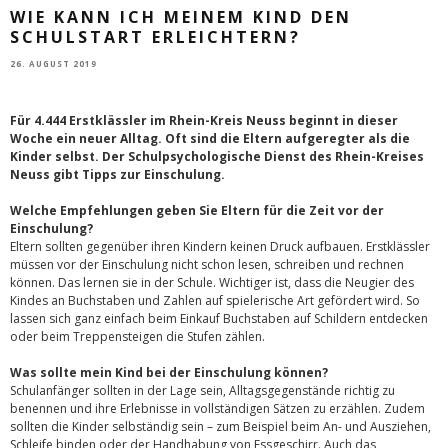
WIE KANN ICH MEINEM KIND DEN
SCHULSTART ERLEICHTERN?
26. AUGUST 2019
Für 4.444 Erstklässler im Rhein-Kreis Neuss beginnt in dieser
Woche ein neuer Alltag. Oft sind die Eltern aufgeregter als die
Kinder selbst. Der Schulpsychologische Dienst des Rhein-Kreises
Neuss gibt Tipps zur Einschulung.
Welche Empfehlungen geben Sie Eltern für die Zeit vor der
Einschulung?
Eltern sollten gegenüber ihren Kindern keinen Druck aufbauen. Erstklässler
müssen vor der Einschulung nicht schon lesen, schreiben und rechnen
können. Das lernen sie in der Schule. Wichtiger ist, dass die Neugier des
Kindes an Buchstaben und Zahlen auf spielerische Art gefördert wird. So
lassen sich ganz einfach beim Einkauf Buchstaben auf Schildern entdecken
oder beim Treppensteigen die Stufen zählen.
Was sollte mein Kind bei der Einschulung können?
Schulanfänger sollten in der Lage sein, Alltagsgegenstände richtig zu
benennen und ihre Erlebnisse in vollständigen Sätzen zu erzählen. Zudem
sollten die Kinder selbständig sein – zum Beispiel beim An- und Ausziehen,
Schleife binden oder der Handhabung von Essgeschirr. Auch das