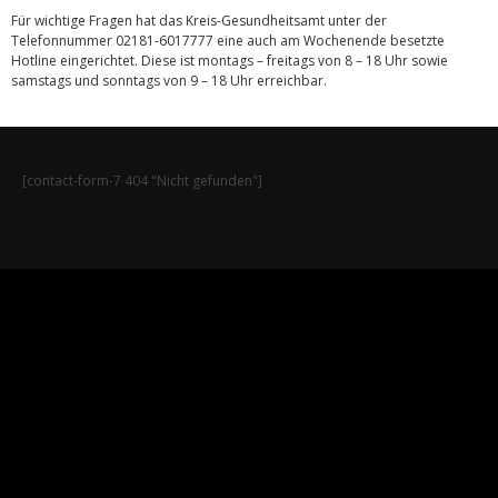
Für wichtige Fragen hat das Kreis-Gesundheitsamt unter der
Telefonnummer 02181-6017777 eine auch am Wochenende besetzte
Hotline eingerichtet. Diese ist montags – freitags von 8 – 18 Uhr sowie
samstags und sonntags von 9 – 18 Uhr erreichbar.
[contact-form-7 404 "Nicht gefunden"]