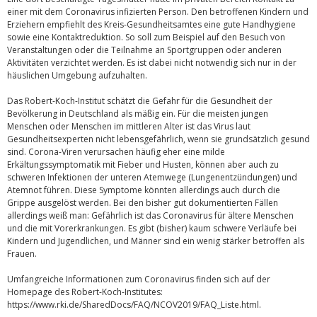
einer mit dem Coronavirus infizierten Person. Den betroffenen Kindern und
Erziehern empfiehlt des Kreis-Gesundheitsamtes eine gute Handhygiene
sowie eine Kontaktreduktion. So soll zum Beispiel auf den Besuch von
Veranstaltungen oder die Teilnahme an Sportgruppen oder anderen
Aktivitäten verzichtet werden. Es ist dabei nicht notwendig sich nur in der
häuslichen Umgebung aufzuhalten.
Das Robert-Koch-Institut schätzt die Gefahr für die Gesundheit der
Bevölkerung in Deutschland als mäßig ein. Für die meisten jungen
Menschen oder Menschen im mittleren Alter ist das Virus laut
Gesundheitsexperten nicht lebensgefährlich, wenn sie grundsätzlich gesund
sind. Corona-Viren verursachen häufig eher eine milde
Erkältungssymptomatik mit Fieber und Husten, können aber auch zu
schweren Infektionen der unteren Atemwege (Lungenentzündungen) und
Atemnot führen. Diese Symptome könnten allerdings auch durch die
Grippe ausgelöst werden. Bei den bisher gut dokumentierten Fällen
allerdings weiß man: Gefährlich ist das Coronavirus für ältere Menschen
und die mit Vorerkrankungen. Es gibt (bisher) kaum schwere Verläufe bei
Kindern und Jugendlichen, und Männer sind ein wenig stärker betroffen als
Frauen.
Umfangreiche Informationen zum Coronavirus finden sich auf der
Homepage des Robert-Koch-Institutes:
https://www.rki.de/SharedDocs/FAQ/NCOV2019/FAQ_Liste.html.