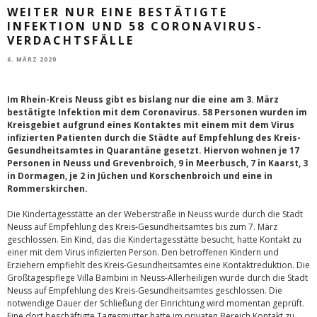
WEITER NUR EINE BESTÄTIGTE
INFEKTION UND 58 CORONAVIRUS-
VERDACHTSFÄLLE
6. MÄRZ 2020
Im Rhein-Kreis Neuss gibt es bislang nur die eine am 3. März
bestätigte Infektion mit dem Coronavirus. 58 Personen wurden im
Kreisgebiet aufgrund eines Kontaktes mit einem mit dem Virus
infizierten Patienten durch die Städte auf Empfehlung des Kreis-
Gesundheitsamtes in Quarantäne gesetzt. Hiervon wohnen je 17
Personen in Neuss und Grevenbroich, 9 in Meerbusch, 7 in Kaarst, 3
in Dormagen, je 2 in Jüchen und Korschenbroich und eine in
Rommerskirchen.
Die Kindertagesstätte an der Weberstraße in Neuss wurde durch die Stadt
Neuss auf Empfehlung des Kreis-Gesundheitsamtes bis zum 7. März
geschlossen. Ein Kind, das die Kindertagesstätte besucht, hatte Kontakt zu
einer mit dem Virus infizierten Person. Den betroffenen Kindern und
Erziehern empfiehlt des Kreis-Gesundheitsamtes eine Kontaktreduktion. Die
Großtagespflege Villa Bambini in Neuss-Allerheiligen wurde durch die Stadt
Neuss auf Empfehlung des Kreis-Gesundheitsamtes geschlossen. Die
notwendige Dauer der Schließung der Einrichtung wird momentan geprüft.
Eine dort beschäftigte Tagesmutter hatte im privaten Bereich Kontakt zu