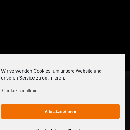
Auf Instagram folgen
Wir verwenden Cookies, um unsere Website und
[contact-form-7 404 "Nicht gefunden"]
unseren Service zu optimieren.
Cookie-Richtlinie
IMPRESSUM
DATENSCHUTZERKLÄRUNG
Alle akzeptieren
MEDIADATEN