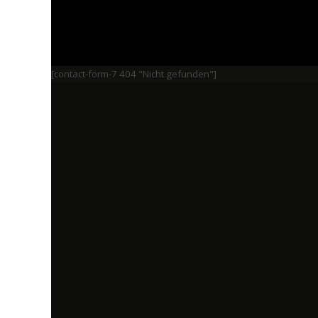
[contact-form-7 404 "Nicht gefunden"]