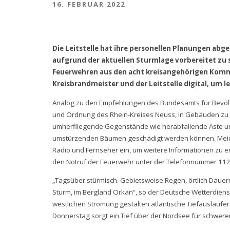
16. FEBRUAR 2022
Die Leitstelle hat ihre personellen Planungen a
aufgrund der aktuellen Sturmlage vorbereitet zu s
Feuerwehren aus den acht kreisangehörigen Komm
Kreisbrandmeister und der Leitstelle digital, um l
Analog zu den Empfehlungen des Bundesamts für Bevölke
und Ordnung des Rhein-Kreises Neuss, in Gebäuden zu b
umherfliegende Gegenstände wie herabfallende Äste und
umstürzenden Bäumen geschädigt werden können. Meide
Radio und Fernseher ein, um weitere Informationen zu erh
den Notruf der Feuerwehr unter der Telefonnummer 112
„Tagsüber stürmisch. Gebietsweise Regen, örtlich Daue
Sturm, im Bergland Orkan“, so der Deutsche Wetterdienst
westlichen Strömung gestalten atlantische Tiefausläuf
Donnerstag sorgt ein Tief über der Nordsee für schwere