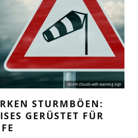
storm clouds with warning sign
RKEN STURMBÖEN:
EISES GERÜSTET FÜR
UFE