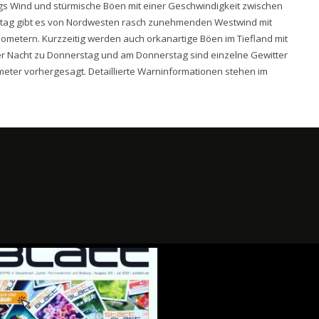
gs Wind und stürmische Böen mit einer Geschwindigkeit zwischen
stag gibt es von Nordwesten rasch zunehmenden Westwind mit
metern. Kurzzeitig werden auch orkanartige Böen im Tiefland mit
der Nacht zu Donnerstag und am Donnerstag sind einzelne Gewitter
eter vorhergesagt. Detaillierte Warninformationen stehen im