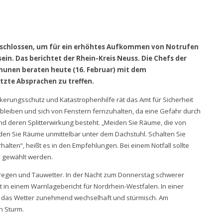
bgeschlossen, um für ein erhöhtes Aufkommen von Notrufen
ein. Das berichtet der Rhein-Kreis Neuss. Die Chefs der
unen beraten heute (16. Februar) mit dem
etzte Absprachen zu treffen.
rungsschutz und Katastrophenhilfe rät das Amt für Sicherheit
leiben und sich von Fenstern fernzuhalten, da eine Gefahr durch
 deren Splitterwirkung besteht. „Meiden Sie Räume, die von
n Sie Räume unmittelbar unter dem Dachstuhl. Schalten Sie
alten“, heißt es in den Empfehlungen. Bei einem Notfall sollte
 gewählt werden.
rregen und Tauwetter. In der Nacht zum Donnerstag schwerer
 in einem Warnlagebericht für Nordrhein-Westfalen. In einer
er das Wetter zunehmend wechselhaft und stürmisch. Am
n Sturm.