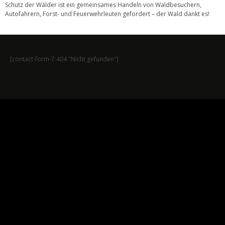
Schutz der Wälder ist ein gemeinsames Handeln von Waldbesuchern,
Autofahrern, Forst- und Feuerwehrleuten gefordert – der Wald dankt es!
[contact-form-7 404 "Nicht gefunden"]