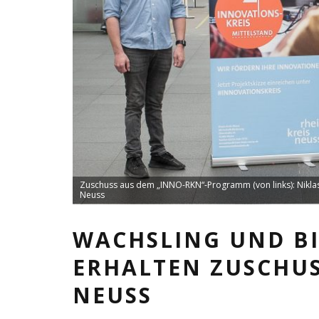
Zuschuss aus dem „INNO-RKN“-Programm (von links): Niklas 
Neuss
WACHSLING UND B
ERHALTEN ZUSCHUS
NEUSS