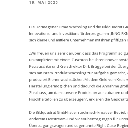
19. MAI 2020
Die Dormagener Firma Wachsling und die Bildquadrat G
Innovations- und Investitionsförderprogramm „INNO-RKN
sich kleine und mittlere Unternehmen mit ihren pfiffige
„Wir freuen uns sehr darüber, dass das Programm so gu
unkompliziert mit einem Zuschuss bei ihrer Innovationst
Petrauschke und Kreisdirektor Dirk Brügge bei der Über
sich mit ihrem Produkt Wachsling zur Aufgabe gemacht,
produziert Bienenwachstücher. Mit dem Geld vom Kreis we
Herstellung ermöglichen und dadurch die Annahme größe
Zuschuss, um damit unsere Produktion auszubauen und n
Frischhaltefolien zu überzeugen“, erklären die Geschäft
Die Bildquadrat GmbH ist ein technisch-kreativer Betrieb
anderem Livestream- und Videoübertragungen für Unter
Übertragungswagen und sogenannte Flight-Case-Regien i