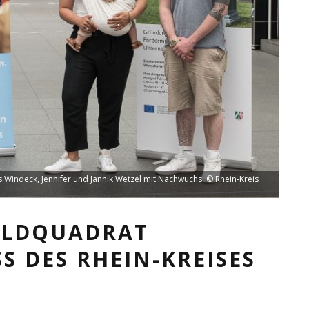
Windeck, Jennifer und Jannik Wetzel mit Nachwuchs. © Rhein-Kreis
ILDQUADRAT
S DES RHEIN-KREISES