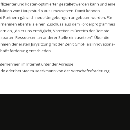
ffizienter und kosten-optimierter gestaltet werden kann und eine
roduktion vom Hauptstudio aus umzusetzen. Damit können
nd Partnern gänzlich neue Umgebungen angeboten werden. Für
nternehmen ebenfalls einen Zuschuss aus dem Förderprogrammes
rn an, „da er uns ermöglicht, Vorreiter im Bereich der Remote-
sparten Ressourcen an anderer Stelle einzusetzen“. Über die
hmen der ersten Jurysitzung mit der Zenit GmbH als Innovations-
chaftsförderung entschieden.
nternehmen im Internet unter der Adresse
.de
oder bei Madita Beeckmann von der Wirtschaftsförderung