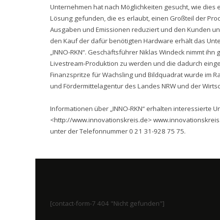
Unternehmen hat nach Möglichkeiten gesucht, wie dies e
Lösung gefunden, die es erlaubt, einen Großteil der P
Ausgaben und Emissionen reduziert und den Kunden u
den Kauf der dafür benötigten Hardware erhält das U
„INNO-RKN“. Geschäftsführer Niklas Windeck nimmt ihn ge
Livestream-Produktion zu werden und die dadurch einge
Finanzspritze für Wachsling und Bildquadrat wurde im Ra
und Fördermittelagentur des Landes NRW und der Wirts
Informationen über „INNO-RKN“ erhalten interessierte U
<
http://www.innovationskreis.de
>
www.innovationskreis
unter der Telefonnummer 0 21 31-928 75 75.
[contact-form-7 404 "Nicht gefunden"]