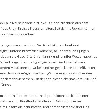
mbH aus Neuss haben jetzt jeweils einen Zuschuss aus dem
“ des Rhein-Kreises Neuss erhalten. Seit dem 1. Februar können
n Ideen darum bewerben.
t angenommen wird und Betriebe bei uns schnell und
ätigkeit unterstützt werden können“, so Landrat Hans-Jürgen
gabe an die Geschäftsführer. Jannik und Jennifer Wetzel haben es
 Verpackungen nachhaltig zu gestalten. Das Unternehmen
rden Maschinen entwickelt und hergestellt, die eine effizientere
rer Aufträge möglich machen. „Wir freuen uns sehr über den
och mehr Menschen von der natürlichen Alternative zu Alu- und
sführer.
 im Bereich der Film- und Fernsehproduktion und bietet unter
nehmen und Rundfunkanstalten an. Dafür sind derzeit
m Einsatz, die sehr kosten- und personalintensiv sind. Das