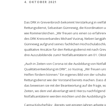
4. OKTOBER 2021
Das DRK in Grevenbroich bekommt Verstärkung in vielfäl
Rettungsdienst, Sebastian Günnewig, die Koordination 
wie Rommerskirchen. „Wir freuen uns einen so erfahren
des DRK Kreisverbandes Michael Vucinaj. Neben langjähr
Günnewig aufgrund seines fachlichen Hochschulabsch
qualitative Ansätze für den Rettungsdienst mit nach Gre
drei Auszubildende zum/r Notfallsanitäterin am 01. Okt
„Auch in Zeiten von Corona ist die Ausbildung von Notfal
Qualitätsentwicklung im DRK“, so Vucinaj. „Wir freuen u
Helfen fördern können.“ Ein eigenes Bild von der schulis
Rettungsdienst wie der Vorstand bereits machen. Dass d
das beweisen sie mit der Beantwortung auf die Frage, wa
Zeiten, wo dem viel abverlangt wird: Hierzu nachfolgend
Notfallsanitäterin werden möchten und die Ausbildung 
Carina Kolschefsky: „Bereits seit einigen Jahren arbeite i