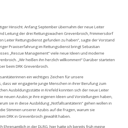
tiger Hinsicht. Anfang September übernahm der neue Leiter
und Leitung der drei Rettungswachen Grevenbroich, Frimmersdorf
en Leiter Rettungsdienst gefunden zu haben“, sagte der Vorstand
iger Praxiserfahrung im Rettungsdienst bringt Sebastian
lusses „Rescue Management“ viele neue Ideen und moderne
venbroich. „Wir heißen ihn herzlich willkommen!“ Darüber starteten
ober beim DRK Grevenbroich.
lsanitäterinnen ein wichtiges Zeichen für unsere
ns, dass wir engagierte junge Menschen in ihrer Berufung zum
chen Ausbildungsstätte in Krefeld konnten sich der neue Leiter
ie neuen Azubis je ihre eigenen Ideen und Vorstellungen haben,
rum sie in diese Ausbildung „Notfallsanitäterin“ gehen wollen in
 die Stimmen unserer Azubis auf die Fragen, warum sie
beim DRK in Grevenbroich gewählt haben.
ch Ehrenamtlich in der DLRG, hier hatte ich bereits früh meine