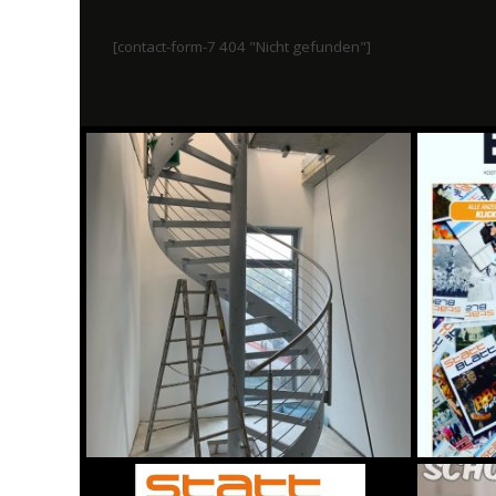
[contact-form-7 404 "Nicht gefunden"]