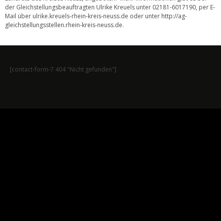
der Gleichstellungsbeauftragten Ulrike Kreuels unter 02181-6017190, per E-
Mail über ulrike.kreuels-rhein-kreis-neuss.de oder unter
http://ag-
gleichstellungsstellen.rhein-kreis-neuss.de
.
[contact-form-7 404 "Nicht gefunden"]