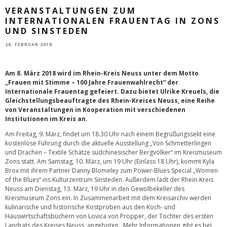
VERANSTALTUNGEN ZUM
INTERNATIONALEN FRAUENTAG IN ZONS
UND SINSTEDEN
28. FEBRUAR 2018
Am 8. März 2018 wird im Rhein-Kreis Neuss unter dem Motto
„Frauen mit Stimme – 100 Jahre Frauenwahlrecht“ der
Internationale Frauentag gefeiert. Dazu bietet Ulrike Kreuels, die
Gleichstellungsbeauftragte des Rhein-Kreises Neuss, eine Reihe
von Veranstaltungen in Kooperation mit verschiedenen
Institutionen im Kreis an.
Am Freitag, 9. März, findet um 18.30 Uhr nach einem Begrüßungssekt eine
kostenlose Führung durch die aktuelle Ausstellung „Von Schmetterlingen
und Drachen – Textile Schätze südchinesischer Bergvölker“ im Kreismuseum
Zons statt. Am Samstag, 10. März, um 19 Uhr (Einlass 18 Uhr), kommt Kyla
Brox mit ihrem Partner Danny Blomeley zum Power-Blues Special „Women
of the Blues“ ins Kulturzentrum Sinsteden. Außerdem lädt der Rhein-Kreis
Neuss am Dienstag, 13. März, 19 Uhr in den Gewölbekeller des
Kreismuseum Zons ein. In Zusammenarbeit mit dem Kreisarchiv werden
kulinarische und historische Kostproben aus den Koch- und
Hauswirtschaftsbüchern von Lovica von Pröpper, der Tochter des ersten
Landrats des Kreises Neuss, angeboten. Mehr Informationen gibt es bei