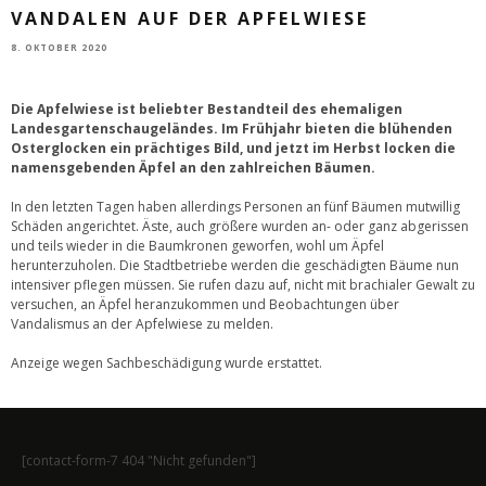
VANDALEN AUF DER APFELWIESE
8. OKTOBER 2020
Die Apfelwiese ist beliebter Bestandteil des ehemaligen
Landesgartenschaugeländes. Im Frühjahr bieten die blühenden
Osterglocken ein prächtiges Bild, und jetzt im Herbst locken die
namensgebenden Äpfel an den zahlreichen Bäumen.
In den letzten Tagen haben allerdings Personen an fünf Bäumen mutwillig
Schäden angerichtet. Äste, auch größere wurden an- oder ganz abgerissen
und teils wieder in die Baumkronen geworfen, wohl um Äpfel
herunterzuholen. Die Stadtbetriebe werden die geschädigten Bäume nun
intensiver pflegen müssen. Sie rufen dazu auf, nicht mit brachialer Gewalt zu
versuchen, an Äpfel heranzukommen und Beobachtungen über
Vandalismus an der Apfelwiese zu melden.
Anzeige wegen Sachbeschädigung wurde erstattet.
[contact-form-7 404 "Nicht gefunden"]